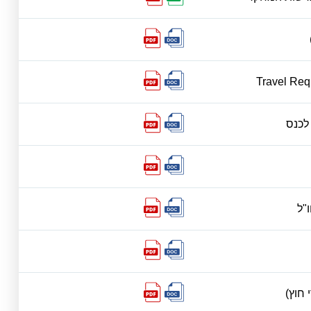
Travel Req
לכנס
"ל
חוץ)