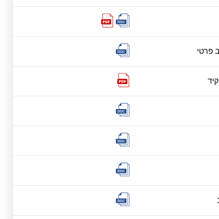
ב פרטי
יד