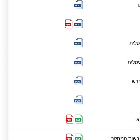
טלית
יטלית
חדש
א
רשות המחקר