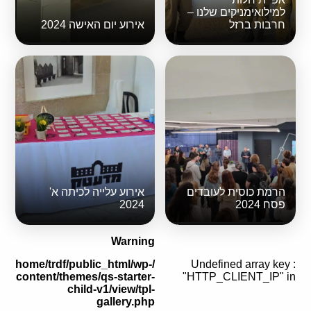
למילואימניקים שלנו –
חרבות ברזל
אירוע יום האישה 2024
הרמת כוסית לעובדים
אירוע עלייה לכיתה א'
פסח 2024
2024
Warning
/home/trdf/public_html/wp-
: Undefined array key
content/themes/qs-starter-
"HTTP_CLIENT_IP" in
child-v1/view/tpl-
gallery.php