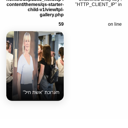
content/themes/qs-starter-
"HTTP_CLIENT_IP" in
child-v1/view/tpl-
gallery.php
59
on line
תערוכת "אשת חיל"