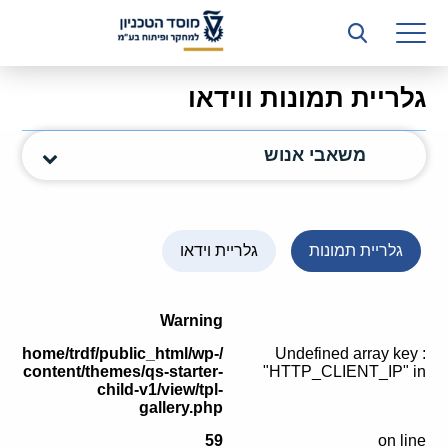
רשות המחקר
היחידה העסקית (T3)
גלריית תמונות ווידאו
קשרי תעשייה
משאבי אנוש
ביה”ס ללימודי המשך
המכון הישראלי לטכנולוגיות ייצור חומרים
משאבי אנוש
גלריית תמונות
גלריית וידאו
כספים וכלכלה
Warning
המחלקה המשפטית
/home/trdf/public_html/wp-
: Undefined array key
content/themes/qs-starter-
"HTTP_CLIENT_IP" in
מחלקת תפעול
child-v1/view/tpl-
gallery.php
לוח משרות
59
on line