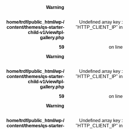
קולות קוראים
Warning
אודות ושירותים
/home/trdf/public_html/wp-
: Undefined array key
content/themes/qs-starter-
"HTTP_CLIENT_IP" in
English
child-v1/view/tpl-
gallery.php
59
on line
Warning
/home/trdf/public_html/wp-
: Undefined array key
content/themes/qs-starter-
"HTTP_CLIENT_IP" in
child-v1/view/tpl-
gallery.php
59
on line
Warning
/home/trdf/public_html/wp-
: Undefined array key
content/themes/qs-starter-
"HTTP_CLIENT_IP" in