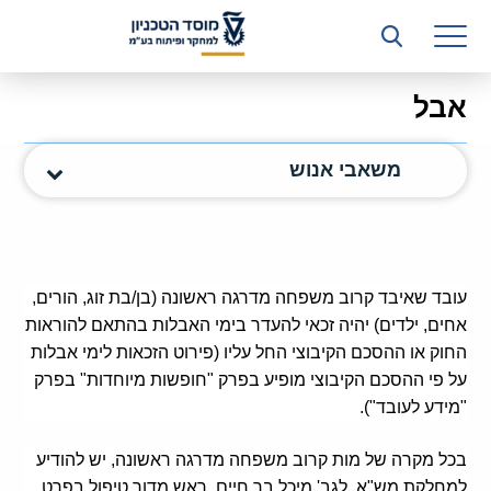
רשות המחקר
היחידה העסקית (T3)
אבל
קשרי תעשייה
משאבי אנוש
ביה”ס ללימודי המשך
המכון הישראלי לטכנולוגיות ייצור חומרים
משאבי אנוש
עובד שאיבד קרוב משפחה מדרגה ראשונה (בן/בת זוג, הורים,
כספים וכלכלה
אחים, ילדים) יהיה זכאי להעדר בימי האבלות בהתאם להוראות
החוק או ההסכם הקיבוצי החל עליו (פירוט הזכאות לימי אבלות
המחלקה המשפטית
על פי ההסכם הקיבוצי מופיע בפרק "חופשות מיוחדות" בפרק
"מידע לעובד").
מחלקת תפעול
בכל מקרה של מות קרוב משפחה מדרגה ראשונה, יש להודיע
לוח משרות
למחלקת מש"א, לגב' מיכל בר חיים, ראש מדור טיפול בפרט,