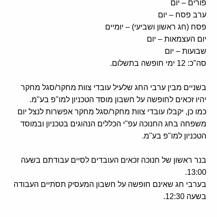
פורים – יום
קולות קוראים
ערב פסח – יום
אודות ושירותים
פסח (חג ראשון ושביעי) – יומיים
יום העצמאות – יום
שבועות – יום
English
סה"כ: 12 ימי חופשה בתשלום.
בשניים מבין ערבי החג שלעיל עובדי צוות מחקר/סגל מחקר
יהיו זכאים לחופשה על חשבון מוסד הטכניון למו"פ בע"מ.
כמו כן, יקבלו עובדי צוות מחקר/סגל מחקר אפשרות לנצל יום
משפחה בחג החנוכה עפ"י הכללים הנהוגים בטכניון ובמוסד
הטכניון למו"פ בע"מ.
בנר ראשון של חנוכה זכאים העובדים לסיים עבודתם בשעה
13:00.
בערבי חג שאינם חופשה על חשבון המעסיק תסתיים העבודה
בשעה 12:30.