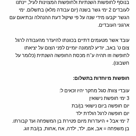
בנוסף לחופשות השנתיות ולחופשות המצוינות לעיל, יינתנו
לעובדים 2 ימי גשר בשנה (יום עבודה מלא) בתשלום. ימי
הגשר יקבעו מידי שנה על פי שיקול דעת ההנהלה ובתיאום עם
ארגוני העובדים.
עובד אשר מטעמים דתיים בכוונתו להיעדר מהעבודה לרגל
צום ט' באב, יודיע לממונה יומיים לפני הצום על יציאתו
לחופשה וזו תהיה ע"ח מכסת החופשה השנתית (כלומר על
חשבונו).
חופשות מיוחדות בתשלום:
עובדי צוות/ סגל מחקר יהיו זכאים ל:
3 ימי חופשת נישואין
יום חופשה ביום נישואי בן/בת
יום חופשה לרגל הולדת ילד
7 ימי אבל + היעדרות מיום פטירת בן המשפחה ועד קבורתו.
בן משפחה = אב, אם, ילד, ילדה, אח ,אחות, בן/בת זוג.