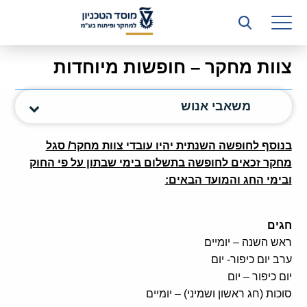
רשות המחקר
היחידה העסקית (T3)
צוות מחקר – חופשות מיוחדות
קשרי תעשייה
משאבי אנוש
ביה”ס ללימודי המשך
המכון הישראלי לטכנולוגיות ייצור חומרים
בנוסף לחופשה השנתית יהיו עובדי צוות מחקר/ סגל
מחקר זכאים לחופשה בתשלום בימי שבתון על פי החוק
משאבי אנוש
ובימי החג והמועד הבאים:
כספים וכלכלה
חגים
המחלקה המשפטית
ראש השנה – יומיים
ערב יום כיפור- יום
מחלקת תפעול
יום כיפור – יום
לוח משרות
סוכות (חג ראשון ושמיני) – יומיים