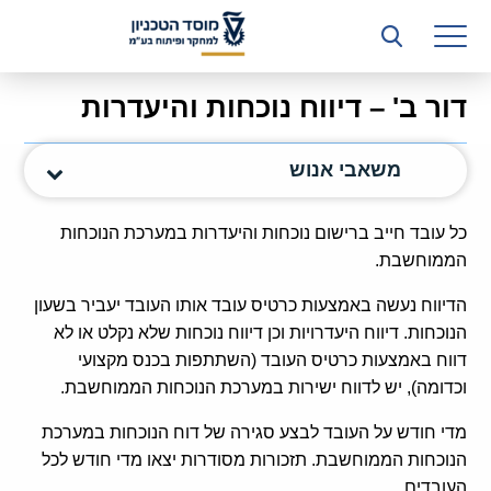
רשות המחקר
היחידה העסקית (T3)
דור ב' – דיווח נוכחות והיעדרות
קשרי תעשייה
משאבי אנוש
ביה”ס ללימודי המשך
המכון הישראלי לטכנולוגיות ייצור חומרים
כל עובד חייב ברישום נוכחות והיעדרות במערכת הנוכחות
הממוחשבת.
משאבי אנוש
הדיווח נעשה באמצעות כרטיס עובד אותו העובד יעביר בשעון
כספים וכלכלה
הנוכחות. דיווח היעדרויות וכן דיווח נוכחות שלא נקלט או לא
דווח באמצעות כרטיס העובד (השתתפות בכנס מקצועי
המחלקה המשפטית
וכדומה), יש לדווח ישירות במערכת הנוכחות הממוחשבת.
מחלקת תפעול
מדי חודש על העובד לבצע סגירה של דוח הנוכחות במערכת
הנוכחות הממוחשבת. תזכורות מסודרות יצאו מדי חודש לכל
לוח משרות
העובדים.