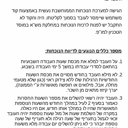
קולות קוראים
הגישה למערכת הנוכחות הממוחשבת נעשית באמצעות קוד
אודות ושירותים
משתמש שיימסר לעובד בסמוך לקליטתו. היה והקוד לא
התקבל יש לפנות לרכזת הנוכחות במחלקת מש"א במוסד
English
הטכניון למו"פ.
מספר כללים הנוגעים לדיווח הנוכחות
:
על העובד למלא את מכסת שעות העבודה השבועיות
בהתאם לסדרי עבודתו במשך 5 ימי העבודה בשבוע.
לא מילא העובד בחודש מסויים את מכסת השעות
החודשיות הרגילות שלו ללא צידוק ראוי (כגון שלא מטעמי
מחלה, אבל, מילואים או חופשה מאושרות ע"י הממונה),
יערך קיזוז מתאים מן השכר.
העובד יהיה רשאי להשלים את מספר השעות החסרות
כאמור בסעיף 2 לעיל במהלך החודש מהשעות הנוספות
המאושרות שהיו לו במהלך אותו חודש, אם היו כאלה.
במקרה של השלמת שעות אל מול שעות נוספות יהיה העובד
זכאי לגמול בתעריף של שעה רגילה ולא תעריף של שעה
נוספת יובהר כי לא ניתן להשלים יום עבודה מלא משעות