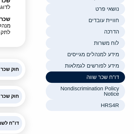
שכר 
לדוגמ
נושאי פרט
שכר 
חוויית עובדים
מנהלי
הדרכה
לתקרת
לוח משרות
מידע למנהלים מגייסים
מידע לפורשים לגמלאות
חוק שכר שו
דו”ח שכר שווה
Nondiscrimination Policy
Notice
חוק שכר שוו
HRS4R
דו"ח לשנת 2025 עובדים ח