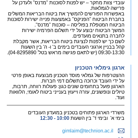
עובדי צוות מחקר – יש לפנות לסוכנות "מדנס" ולעדכן על
פרישה לגמלאות.
באפשרות הפורשים להמשיך את ביטוח הבריאות המשלים
בחברת הביטוח "הפניקס" באמצעות פנייה ישירות לסוכנות
הביטוח המטפלת בפוליסה – סוכנות "מדנס".
המשך הביטוח יבוצע על ידי תשלום הפרמיה ישירות
לחברה בתנאים מועדפים.
לשם כך יש לפנות לנציגת ביטוח הבריאות, אשר מקבלת
קהל בבניין ארגוני העובדים בימים ב' ו- ה' בין השעות
09:30-13:30 (יש לתאם פגישה מראש בטל' 04-8295890).
ארגון גימלאי הטכניון
ההצטרפות של גמלאי מוסד הטכניון מבוצעת באופן פרטי
על ידי העובד וכרוכה בתשלום דמי חברות.
הארגון פועל בתחומים שונים כגון: פעולות רווחה, תרבות,
טיולים ונופשונים, עזרה וייעוץ בענייני ביטוח לאומי, הלוואות
ועוד.
משרדי הארגון פתוחים בטכניון במועדון העובדים
בימי א' ובימי ד' בין השעות
10:00 - 12:30
gimlaim@technion.ac.il