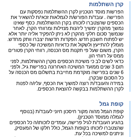
קרן השתלמות
הפרשות מוסד הטכניון לקרן ההשתלמות נפסקות עם
הפרישה . עובד/ת הפורש/ת לגמלאות זכאי/ת להשאיר את
הכספים שהצטברו לזכותו בקרן ההשתלמות. כסף שאינו
נמשך מהקרן ימשיך ליהנות מנזילות ומרווחי הקרן. לאחר
שנמשך סכום חלקי מהקרן לא ניתן להפקיד אליה יותר אלא
יש לפתוח חשבון חדש. הפקדות חדשות יצברו וותק מחדש.
מומלץ להתייעץ ולשקול את כדאיות המשיכה של כספי
הקרן, משום שעל פי תקנות מס הכנסה, רווחי הקרן פטורים
ממס על רווחי הון.
כדאי לשים לב כי משיכת הכספים מקרן ההשתלמות, לפני
תום 3 שנים ממועד המשיכה האחרונה בפרישת גיל, ולפני
6 שנים בפרישה מוקדמת מחייבת בתשלום מס הכנסה על
כל הסכום שבקרן.
במידה והעובד/ת רוצה למשוך את הכסף, עליו/ה לפנות
לקרן ההשתלמות בבקשה להוצאת הכספים.
קופת גמל
קופת הגמל מהוה מקור חיסכון חיוני לעובד/ת (בנוסף
לגמלה ממוסד הטכניון).
בהגיע העובד/ת לגיל פרישה, עומדים לזכותו/ה כל הכספים
שהצטברו לזכותו בקופות הגמל, כולל חלקו של המעסיק,
וניתנים למשיכה בכל עת.