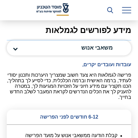
רשות המחקר
היחידה העסקית (T3)
מידע לפורשים לגמלאות
קשרי תעשייה
משאבי אנוש
ביה”ס ללימודי המשך
המכון הישראלי לטכנולוגיות ייצור חומרים
עובדות ועובדים יקרים,
פרישה לגמלאות היא צעד חשוב שמצריך היערכות ותכנון יסודי
משאבי אנוש
לעתיד, ברמה האישית וברמה הכלכלית. כדי לסייע לך בתהליך,
הכנו תקציר עם מידע חיוני על הזכויות המגיעות לך, במטרה
כספים וכלכלה
להעניק לך את הכלים הנדרשים לקראת המעבר לשלב החדש
בחייך.
המחלקה המשפטית
6-12 חודשים לפני הפרישה
מחלקת תפעול
לוח משרות
קבלת הודעה ממשאבי אנוש על מועד הפרישה