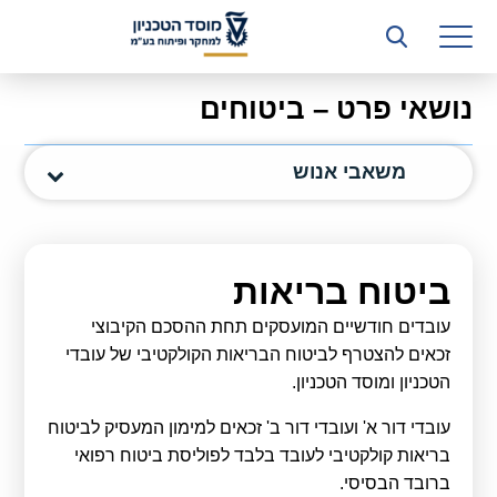
רשות המחקר
היחידה העסקית (T3)
נושאי פרט – ביטוחים
קשרי תעשייה
משאבי אנוש
ביה”ס ללימודי המשך
המכון הישראלי לטכנולוגיות ייצור חומרים
משאבי אנוש
ביטוח בריאות
כספים וכלכלה
עובדים חודשיים המועסקים תחת ההסכם הקיבוצי
זכאים להצטרף לביטוח הבריאות הקולקטיבי של עובדי
המחלקה המשפטית
הטכניון ומוסד הטכניון.
מחלקת תפעול
עובדי דור א' ועובדי דור ב' זכאים למימון המעסיק לביטוח
בריאות קולקטיבי לעובד בלבד לפוליסת ביטוח רפואי
לוח משרות
ברובד הבסיסי.