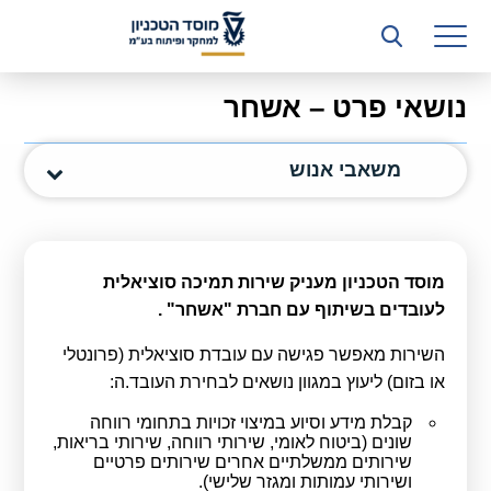
רשות המחקר
היחידה העסקית (T3)
נושאי פרט – אשחר
קשרי תעשייה
משאבי אנוש
ביה”ס ללימודי המשך
המכון הישראלי לטכנולוגיות ייצור חומרים
משאבי אנוש
מוסד הטכניון מעניק שירות תמיכה סוציאלית
לעובדים בשיתוף עם חברת "אשחר" .
כספים וכלכלה
השירות מאפשר פגישה עם עובדת סוציאלית (פרונטלי
המחלקה המשפטית
או בזום) ליעוץ במגוון נושאים לבחירת העובד.ה:
מחלקת תפעול
קבלת מידע וסיוע במיצוי זכויות בתחומי רווחה
שונים (ביטוח לאומי, שירותי רווחה, שירותי בריאות,
שירותים ממשלתיים אחרים שירותים פרטיים
לוח משרות
ושירותי עמותות ומגזר שלישי).