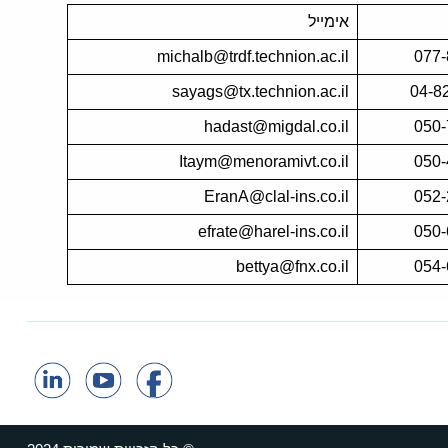
אימייל
michalb@trdf.technion.ac.il
077
sayags@tx.technion.ac.il
04-8
hadast@migdal.co.il
050
Itaym@menoramivt.co.il
050
EranA@clal-ins.co.il
052
efrate@harel-ins.co.il
050
bettya@fnx.co.il
054