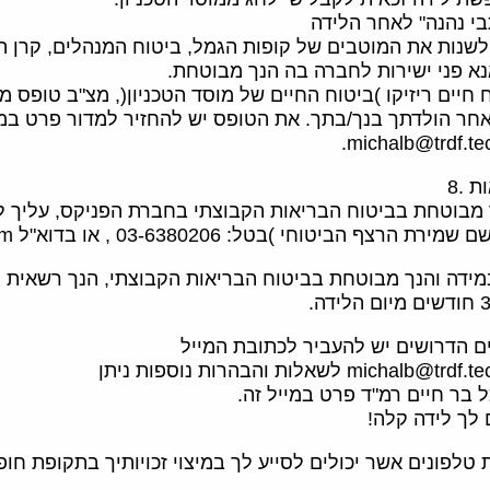
לשנות את המוטבים של קופות הגמל, ביטוח המנהלים, קרן 
נא פני ישירות לחברה בה הנך מבוטחת.
חיים ריזיקו )ביטוח החיים של מוסד הטכניון(, מצ"ב טופס מי
חר הולדתך בנך/בתך. את הטופס יש להחזיר למדור פרט במ
michalb@trdf.tec
 .8
 מבוטחת בביטוח הבריאות הקבוצתי בחברת הפניקס, עליך ל
ף הביטוחי )בטל: 03-6380206 , או בדוא"ל technion@madanes.com
במידה והנך מבוטחת בביטוח הבריאות הקבוצתי, הנך רשאית 
ם הדרושים יש להעביר לכתובת המייל
micha לשאלות והבהרות נוספות ניתן
 בר חיים רמ"ד פרט במייל זה.
 לך לידה קלה!
טלפונים אשר יכולים לסייע לך במיצוי זכויותיך בתקופת חו