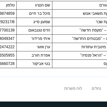
ורם
שם הנציג
טלפון
 משאבי אנוש
מיכל בר חיים
-8874859
ת שכר
שמעון סייג
292317/8
– "מקפת חדשה"
הדס טננבאום
-7700139
 – "מבטחים החדשה"
איתי מרידור
-4049347
 מיטבית עתודות
ערן אזוגי
-2474222
– "הראל פנסיה"
אפרת חורב
-6505955
ס
בטי אביקזר
-6660728
נהלים
לוח משרות