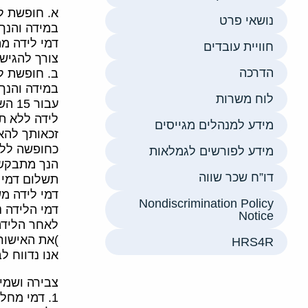
א. חופשת ל
נושאי פרט
במידה והנך מועס
דמי לידה מה
חוויית עובדים
צורך להגיש 
הדרכה
ב. חופשת ל
במידה והנך מו
לוח משרות
עבור 15 השבועות הראשונים משולמים דמי לידה מהמוסד לביטוח לאומי, 11 השבועות הנוספים הינם בגדר חופשת
לידה ללא ת
מידע למנהלים מגייסים
זכאותך להא
כחופשה ללא
מידע לפורשים לגמלאות
הנך מתבקשת ליידע 
דו”ח שכר שווה
תשלום דמי 
דמי לידה מ
Nondiscrimination Policy
דמי הלידה נ
Notice
לאחר הלידה,
)את האישור
HRS4R
אנו נדווח ל
צבירה ושמיר
1. דמי מחלה