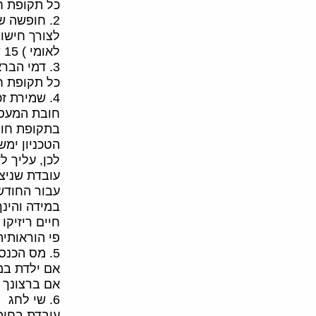
כל תקופת חופשת הלידה )בת 26 שב
2. חופשה שנתית
לצורך חישו
לאומי ) 15 שבועות ראשונים(.
3. דמי הבראה
כל תקופת חופשת הלידה )בת 26 שבוע
4. שמירת זכויות בקרן הפנסיה/ביטוח מנהלים/ביטוח חיים ריזיקו
חובת המעסי
בתקופת חופשת הלידה הקצרה ) 15 השבועו
הטכניון ימ
לכן, עליך 
עובדת שניצל
עבור החודש
במידה והינ
חיים ריזיקו
פי הוראותיה
5. מס הכנסה
אם ילדת במ
אם ברצונך ל
6. שי לחג
עובדת בחופ