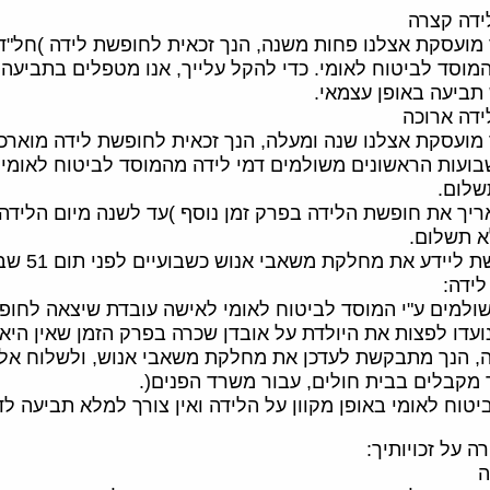
ידה קצרה
קת אצלנו פחות משנה, הנך זכאית לחופשת לידה )חל"ד( בת 15 שבועות, בהם תהיי זכאית
מוסד לביטוח לאומי. כדי להקל עלייך, אנו מטפלים בתביעה ל
תביעה באופן עצמאי.
ידה ארוכה
עסקת אצלנו שנה ומעלה, הנך זכאית לחופשת לידה מוארכת של לפחות 62 שבו
שלום.
ריך את חופשת הלידה בפרק זמן נוסף )עד לשנה מיום הלידה
 תשלום.
את מחלקת משאבי אנוש כשבועיים לפני תום 51 שבועות מיום הלידה, על מועד חזרתך לעבודה
לידה:
שולמים ע"י המוסד לביטוח לאומי לאישה עובדת שיצאה לחופש
ועדו לפצות את היולדת על אובדן שכרה בפרק הזמן שאין היא ע
 הנך מתבקשת לעדכן את מחלקת משאבי אנוש, ולשלוח אלינו א
 מקבלים בבית חולים, עבור משרד הפנים(.
ביטוח לאומי באופן מקוון על הלידה ואין צורך למלא תביעה לד
ה על זכויותיך: