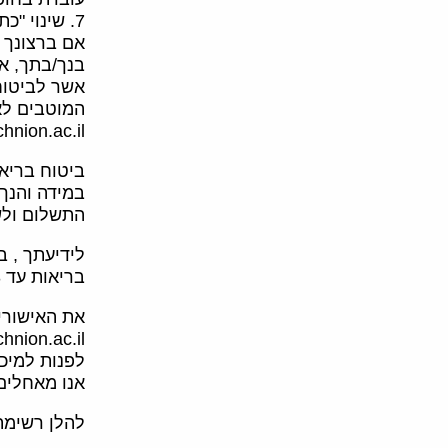
7. שינוי "כתבי נהנה" לאחר הלידה
אם ברצונך 
בנך/בתך, א
אשר לביטוח 
המוטבים לא
hnion.ac.il.
ביטוח בריאות
במידה והנך
התשלום ולשם שמירת הרצ
לידיעתך , 
בריאות עד 3 חודשים מיום הלידה.
את האישורי
lb@trdf.technion.ac.il
לפנות למיכל
אנו מאחלים
להלן רשימת 