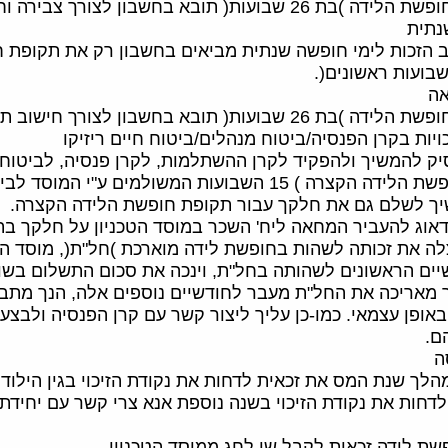
ועות( תובא בחשבון לצורך צבירה וחישוב דמי המחלה.
ב הזכות לימי חופשה שנתית מביאים בחשבון רק את תקופת 
ות( תובא בחשבון לצורך חישוב תקופת הזכות לדמי הבראה.
ק להמשיך ולהפקיד לקרן ההשתלמות, לקרן פנסיה, לביטוח מנ
ת המשולמים ע"י המוסד לביטוח לאומי(. כדי להקל עליך בתקופה זו, מוסד
שיך לשלם גם את חלקך עבור תקופת חופשת הלידה הקצרה.
לדאוג להעביר המחאה ליח' השכר במוסד הטכניון על חלקך בת
ה את זכותה לשהות בחופשת לידה מוארכת )חל"ת(, מוסד הטכנ
יים הראשונים לשהותה בחל"ת, וינכה את סכום התשלום בשו
ך מאריכה את החל"ת מעבר לחודשיים נוספים אלה, הנך מתבק
 באופן עצמאי. כמו-כן עליך ליצור קשר עם קרן הפנסיה ולבצ
ם.
הלך שנת המס את זכאית לדחות את נקודת הזיכוי בגין הילוד
דחות את נקודת הזיכוי בשנה נוספת אנא צרי קשר עם יחידת 
שת לידה זכאית לקבל שי לחג ממוסד הטכניון.