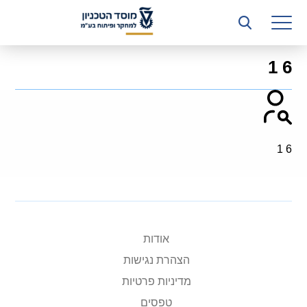
רשות המחקר
היחידה העסקית (T3)
6 1
קשרי תעשייה
ביה”ס ללימודי המשך
המכון הישראלי לטכנולוגיות ייצור חומרים
6 1
משאבי אנוש
כספים וכלכלה
המחלקה המשפטית
אודות
הצהרת נגישות
מחלקת תפעול
מדיניות פרטיות
לוח משרות
טפסים