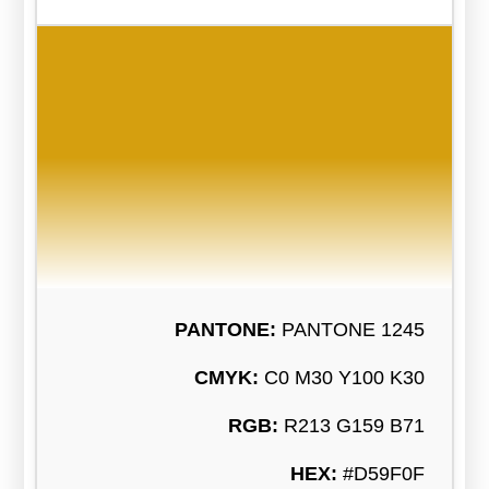
PANTONE:
PANTONE 1245
CMYK:
C0 M30 Y100 K30
RGB:
R213 G159 B71
HEX:
#D59F0F