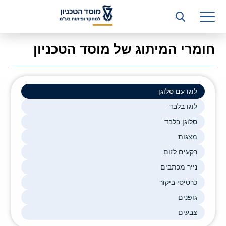
רשות המחקר
היחידה העסקית (T3)
חומרי המיתוג של מוסד הטכניון
קשרי תעשייה
ביה”ס ללימודי המשך
לוגו עם סלוגן
המכון הישראלי לטכנולוגיות ייצור חומרים
לוגו בלבד
סלוגן בלבד
משאבי אנוש
מצגות
כספים וכלכלה
רקעים לזום
נייר מכתבים
המחלקה המשפטית
כרטיסי ביקור
מחלקת תפעול
גופנים
צבעים
לוח משרות