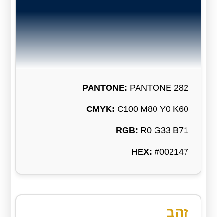
PANTONE:
PANTONE 282
CMYK:
C100 M80 Y0 K60
RGB:
R0 G33 B71
HEX:
#002147
זהב