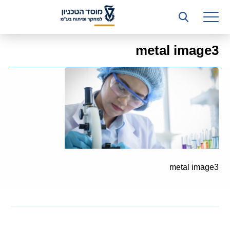
רשות המחקר
היחידה העסקית (T3)
metal image3
קשרי תעשייה
ביה”ס ללימודי המשך
המכון הישראלי לטכנולוגיות ייצור חומרים
משאבי אנוש
כספים וכלכלה
metal image3
המחלקה המשפטית
מחלקת תפעול
לוח משרות