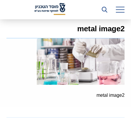
רשות המחקר
היחידה העסקית (T3)
metal image2
קשרי תעשייה
ביה”ס ללימודי המשך
המכון הישראלי לטכנולוגיות ייצור חומרים
משאבי אנוש
כספים וכלכלה
metal image2
המחלקה המשפטית
מחלקת תפעול
לוח משרות