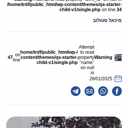
קולות קוראים
/home/trdf/public_html/wp-content/themes/qs-starter-
child-v1/single.php
on line
34
אודות ושירותים
מיכאל סטולוב
English
:
Attempt
/home/trdf/public_html/wp-
to read
on
47
content/themes/qs-starter-
property
Warning
line
child-v1/single.php
"name"
on null
in
28/01/2025