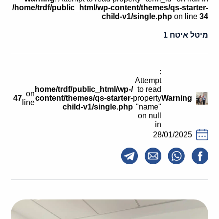
קולות קוראים
/home/trdf/public_html/wp-content/themes/qs-starter-
child-v1/single.php
on line
34
אודות ושירותים
מיטל איטח 1
English
:
Attempt
/home/trdf/public_html/wp-
to read
on
47
content/themes/qs-starter-
property
Warning
line
child-v1/single.php
"name"
on null
in
28/01/2025