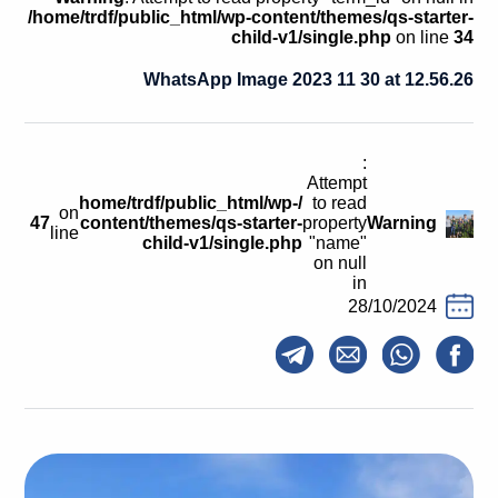
קולות קוראים
/home/trdf/public_html/wp-content/themes/qs-starter-
child-v1/single.php
on line
34
אודות ושירותים
WhatsApp Image 2023 11 30 at 12.56.26
English
:
Attempt
/home/trdf/public_html/wp-
to read
on
47
content/themes/qs-starter-
property
Warning
line
child-v1/single.php
"name"
on null
in
28/10/2024