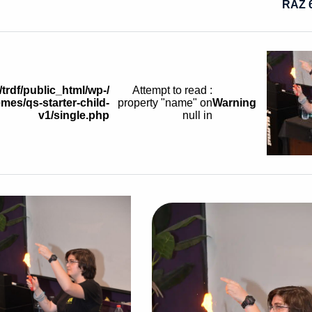
RAZ 6
/trdf/public_html/wp-
: Attempt to read
mes/qs-starter-child-
property "name" on
Warning
v1/single.php
null in