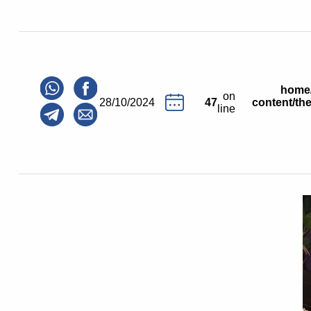
/home
on
28/10/2024
47
content/the
line