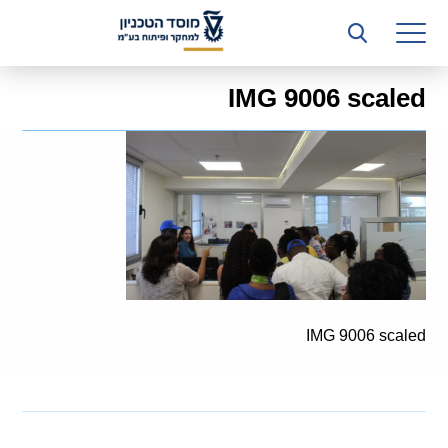
רשות המחקר
היחידה העסקית (T3)
IMG 9006 scaled
קשרי תעשייה
ביה”ס ללימודי המשך
המכון הישראלי לטכנולוגיות ייצור חומרים
משאבי אנוש
כספים וכלכלה
IMG 9006 scaled
המחלקה המשפטית
מחלקת תפעול
לוח משרות