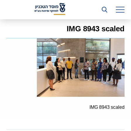
רשות המחקר
היחידה העסקית (T3)
IMG 8943 scaled
קשרי תעשייה
ביה”ס ללימודי המשך
המכון הישראלי לטכנולוגיות ייצור חומרים
משאבי אנוש
כספים וכלכלה
המחלקה המשפטית
IMG 8943 scaled
מחלקת תפעול
לוח משרות