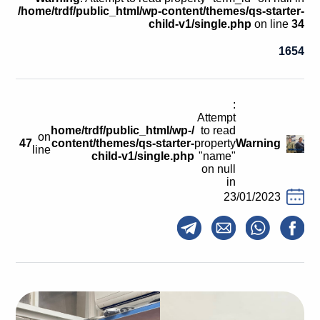
קולות קוראים
/home/trdf/public_html/wp-content/themes/qs-starter-
child-v1/single.php
on line
34
אודות ושירותים
1654
English
:
Attempt
/home/trdf/public_html/wp-
to read
on
47
content/themes/qs-starter-
property
Warning
line
child-v1/single.php
"name"
on null
in
23/01/2023