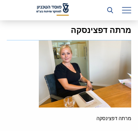
רשות המחקר
היחידה העסקית (T3)
מרתה דפצינסקה
קשרי תעשייה
ביה”ס ללימודי המשך
המכון הישראלי לטכנולוגיות ייצור חומרים
משאבי אנוש
כספים וכלכלה
המחלקה המשפטית
מחלקת תפעול
מרתה דפצינסקה
לוח משרות