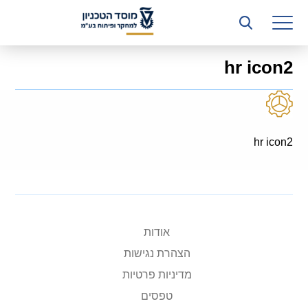
רשות המחקר
היחידה העסקית (T3)
hr icon2
קשרי תעשייה
ביה”ס ללימודי המשך
המכון הישראלי לטכנולוגיות ייצור חומרים
hr icon2
משאבי אנוש
כספים וכלכלה
המחלקה המשפטית
אודות
הצהרת נגישות
מחלקת תפעול
מדיניות פרטיות
לוח משרות
טפסים