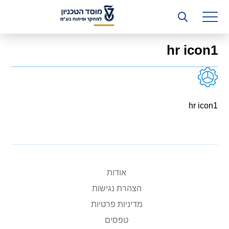
רשות המחקר
היחידה העסקית (T3)
hr icon1
קשרי תעשייה
ביה”ס ללימודי המשך
המכון הישראלי לטכנולוגיות ייצור חומרים
hr icon1
משאבי אנוש
כספים וכלכלה
המחלקה המשפטית
אודות
הצהרת נגישות
מחלקת תפעול
מדיניות פרטיות
לוח משרות
טפסים