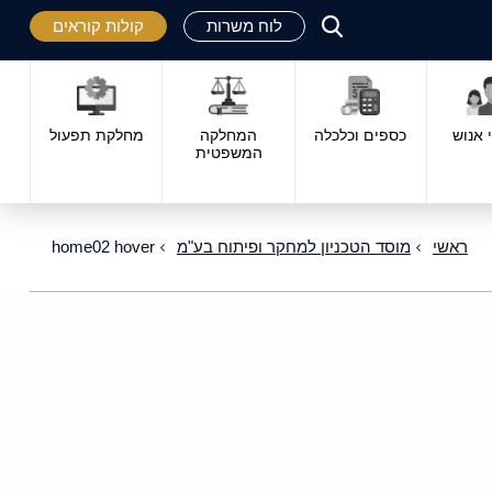
לוח משרות
קולות קוראים
פתח
סגור
אנוש
כספים וכלכלה
המחלקה
מחלקת תפעול
המשפטית
ראשי
מוסד הטכניון למחקר ופיתוח בע"מ
home02 hover