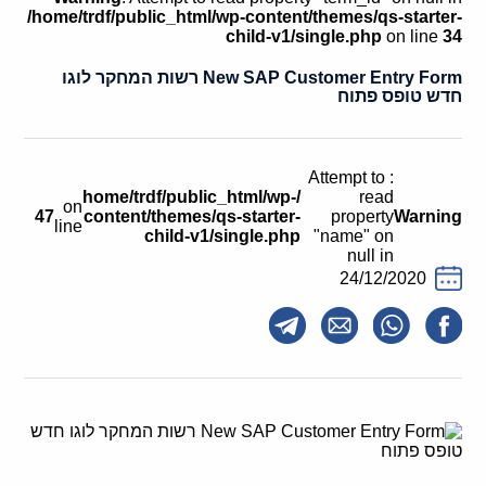
קולות קוראים
/home/trdf/public_html/wp-content/themes/qs-starter-
child-v1/single.php
on line
34
אודות ושירותים
New SAP Customer Entry Form רשות המחקר לוגו
חדש טופס פתוח
English
: Attempt to
/home/trdf/public_html/wp-
read
on
47
content/themes/qs-starter-
property
Warning
line
child-v1/single.php
"name" on
null in
24/12/2020