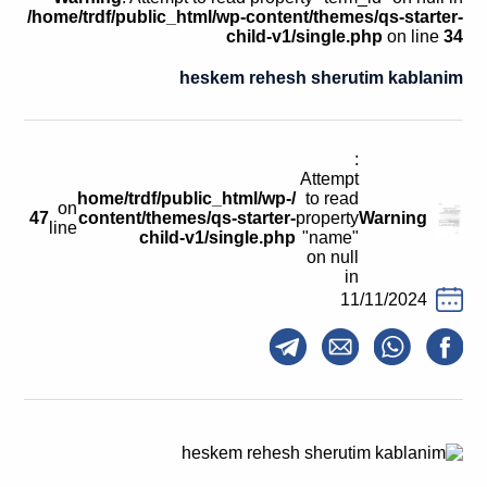
קולות קוראים
/home/trdf/public_html/wp-content/themes/qs-starter-
child-v1/single.php
on line
34
אודות ושירותים
heskem rehesh sherutim kablanim
English
:
Attempt
/home/trdf/public_html/wp-
to read
on
47
content/themes/qs-starter-
property
Warning
line
child-v1/single.php
"name"
on null
in
11/11/2024