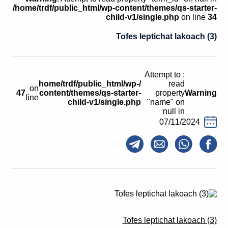
קולות קוראים
/home/trdf/public_html/wp-content/themes/qs-starter-
child-v1/single.php
on line
34
אודות ושירותים
Tofes leptichat lakoach (3)
English
: Attempt to
/home/trdf/public_html/wp-
read
on
47
content/themes/qs-starter-
property
Warning
line
child-v1/single.php
"name" on
null in
07/11/2024
Tofes leptichat lakoach (3)