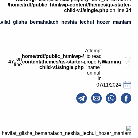
קולות קוראים
/home/trdf/public_html/wp-content/themes/qs-starter-
child-v1/single.php
on line
34
אודות ושירותים
vilat_glisha_bemahalach_neshia_lechul_hozer_manlam
English
:
Attempt
/home/trdf/public_html/wp-
to read
on
47
content/themes/qs-starter-
property
Warning
line
child-v1/single.php
"name"
on null
in
07/11/2024