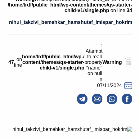
קולות קוראים
/home/trdf/public_html/wp-content/themes/qs-starter-
child-v1/single.php
on line
34
אודות ושירותים
nihul_takzivi_bemehkar_hamshutaf_lmispar_hokrim
English
:
Attempt
/home/trdf/public_html/wp-
to read
on
47
content/themes/qs-starter-
property
Warning
line
child-v1/single.php
"name"
on null
in
07/11/2024