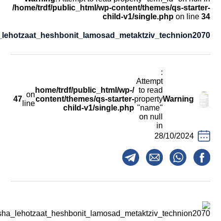
קולות קוראים
/home/trdf/public_html/wp-content/themes/qs-starter-
child-v1/single.php
on line
34
אודות ושירותים
lehotzaat_heshbonit_lamosad_metaktziv_technion2070
English
:
Attempt
/home/trdf/public_html/wp-
to read
on
47
content/themes/qs-starter-
property
Warning
line
child-v1/single.php
"name"
on null
in
28/10/2024