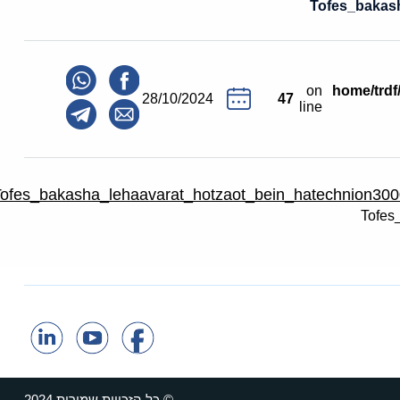
Tofes_bakash
on
/home/trd
28/10/2024
47
line
Tofes_bakasha_lehaavarat_hotzaot_bein_hatechnion30
© כל הזכויות שמורות 2024