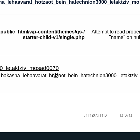
a_lehaavarat_hotzaot_bein_hatechnion3000_letaktziv_mo
f/public_html/wp-content/themes/qs-
: Attempt to read prope
starter-child-v1/single.php
"name" on nul
00_letaktziv_mosad0070
(1)
נהלים
לוח משרות