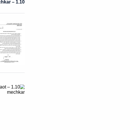
1.10 – matching bemimun behatzaot mechkar