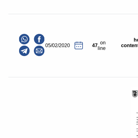
/
on
05/02/2020
47
content
line