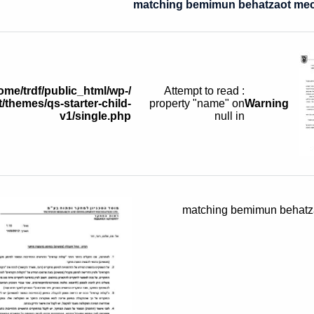
home/trdf/public_html/wp-
: Attempt to read
/themes/qs-starter-child-
property "name" on
Warning
v1/single.php
null in