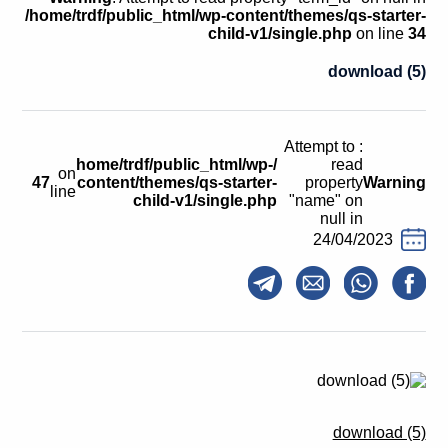
קולות קוראים
/home/trdf/public_html/wp-content/themes/qs-starter-
child-v1/single.php
on line
34
אודות ושירותים
download (5)
English
: Attempt to
/home/trdf/public_html/wp-
read
on
47
content/themes/qs-starter-
property
Warning
line
child-v1/single.php
"name" on
null in
24/04/2023
download (5)