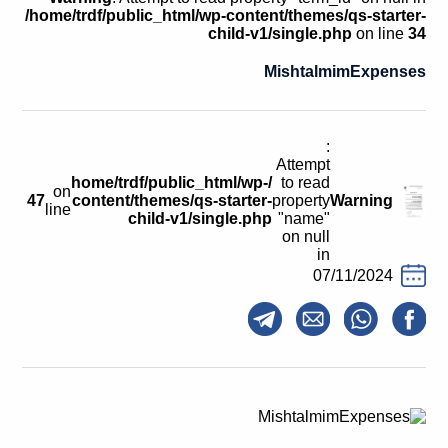
קולות קוראים
/home/trdf/public_html/wp-content/themes/qs-starter-
child-v1/single.php
on line
34
אודות ושירותים
MishtalmimExpenses
English
:
Attempt
/home/trdf/public_html/wp-
to read
on
47
content/themes/qs-starter-
property
Warning
line
child-v1/single.php
"name"
on null
in
07/11/2024