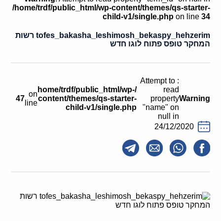
קולות קוראים
/home/trdf/public_html/wp-content/themes/qs-starter-
child-v1/single.php
on line
34
אודות ושירותים
tofes_bakasha_leshimosh_bekaspy_hehzerim רשות
המחקר טופס פתוח לוגו חדש
English
: Attempt to
/home/trdf/public_html/wp-
read
on
47
content/themes/qs-starter-
property
Warning
line
child-v1/single.php
"name" on
null in
24/12/2020