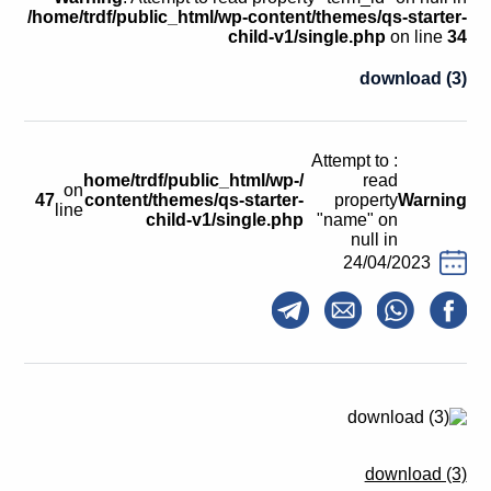
קולות קוראים
/home/trdf/public_html/wp-content/themes/qs-starter-
child-v1/single.php
on line
34
אודות ושירותים
download (3)
English
: Attempt to
/home/trdf/public_html/wp-
read
on
47
content/themes/qs-starter-
property
Warning
line
child-v1/single.php
"name" on
null in
24/04/2023
download (3)