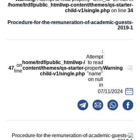
קולות קוראים
/home/trdf/public_html/wp-content/themes/qs-starter-
child-v1/single.php
on line
34
אודות ושירותים
Procedure-for-the-remuneration-of-academic-guests-
2019-1
English
:
Attempt
/home/trdf/public_html/wp-
to read
on
47
content/themes/qs-starter-
property
Warning
line
child-v1/single.php
"name"
on null
in
07/11/2024