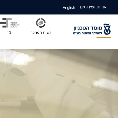
אודות ושירותים
English
רשות המחקר
T3
וסד
טכניון
מחקר
פיתוח
ע"מ