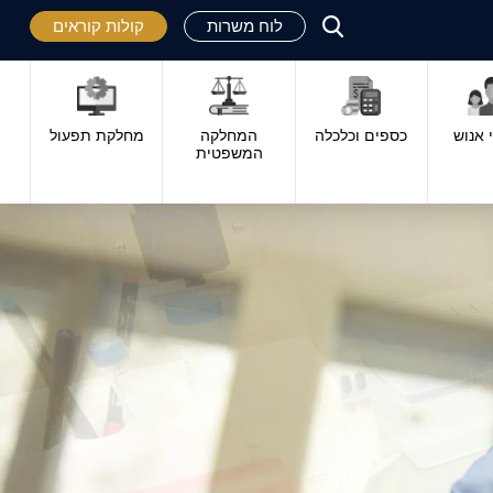
לוח משרות
קולות קוראים
פתח
סגור
אנוש
כספים וכלכלה
המחלקה
מחלקת תפעול
המשפטית