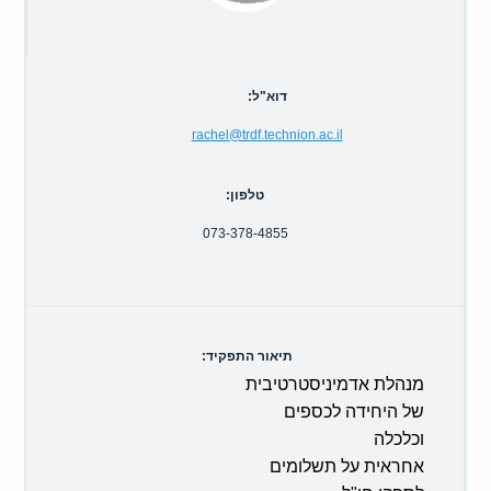
קולות קוראים
אודות ושירותים
דוא"ל:
English
rachel@trdf.technion.ac.il
טלפון:
073-378-4855
תיאור התפקיד:
מנהלת אדמיניסטרטיבית
של היחידה לכספים
וכלכלה
אחראית על תשלומים