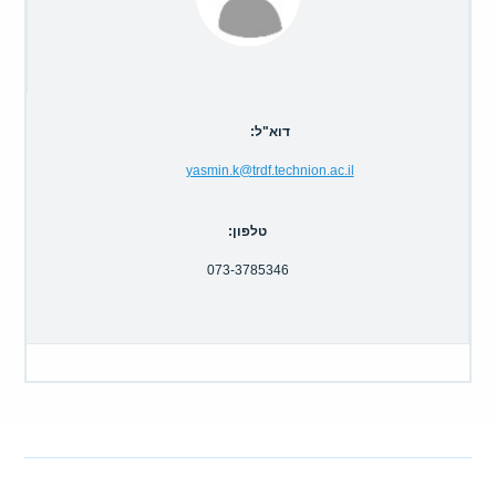
קולות קוראים
אודות ושירותים
English
דוא"ל:
yasmin.k@trdf.technion.ac.il
טלפון:
073-3785346