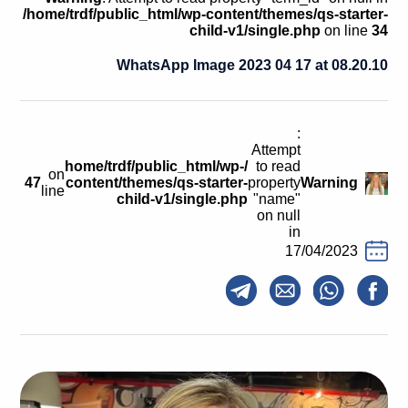
קולות קוראים
/home/trdf/public_html/wp-content/themes/qs-starter-
child-v1/single.php
on line
34
אודות ושירותים
WhatsApp Image 2023 04 17 at 08.20.10
English
:
Attempt
/home/trdf/public_html/wp-
to read
on
47
content/themes/qs-starter-
property
Warning
line
child-v1/single.php
"name"
on null
in
17/04/2023