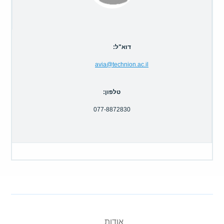
קולות קוראים
אודות ושירותים
דוא"ל:
English
avia@technion.ac.il
טלפון:
077-8872830
אודות