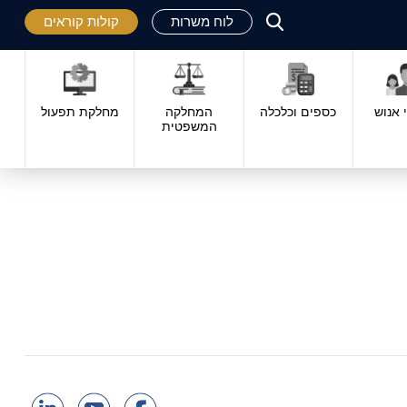
לוח משרות
קולות קוראים
פתח
סגור
אנוש
כספים וכלכלה
המחלקה
מחלקת תפעול
המשפטית