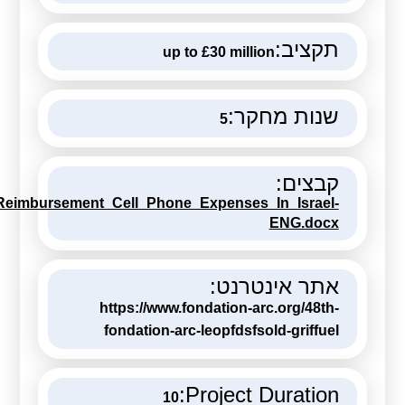
תקציב:
up to £30 million
שנות מחקר:
5
קבצים:
eimbursement_Cell_Phone_Expenses_In_Israel-
ENG.docx
אתר אינטרנט:
https://www.fondation-arc.org/48th-
fondation-arc-leopfdsfsold-griffuel
Project Duration:
10