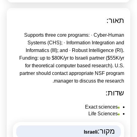
קולות קוראים
אודות ושירותים
תאור:
English
Supports three core programs: · Cyber-Human
Systems (CHS); · Information Integration and
Informatics (III); and · Robust Intelligence (RI).
Funding: up to $80K/yr to Israeli partner ($55K/yr
for theoretical computer based research). U.S.
partner should contact appropriate NSF program
manager to discuss the research.
שדות:
Exact sciences
Life Sciences
מקור:
Israeli