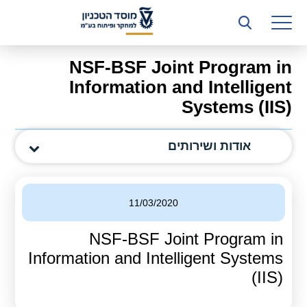
רשות המחקר
היחידה העסקית (T3)
NSF-BSF Joint Program in
קשרי תעשייה
Information and Intelligent
Systems (IIS)
ביה”ס ללימודי המשך
המכון הישראלי לטכנולוגיות ייצור חומרים
אודות ושירותים
משאבי אנוש
כספים וכלכלה
11/03/2020
המחלקה המשפטית
NSF-BSF Joint Program in
Information and Intelligent Systems
מחלקת תפעול
(IIS)
לוח משרות