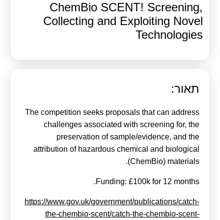
ChemBio SCENT! Screening,
קולות קוראים
Collecting and Exploiting Novel
אודות ושירותים
Technologies
English
תאור:
The competition seeks proposals that can address
challenges associated with screening for, the
preservation of sample/evidence, and the
attribution of hazardous chemical and biological
(ChemBio) materials.
Funding: £100k for 12 months.
https://www.gov.uk/government/publications/catch-
the-chembio-scent/catch-the-chembio-scent-