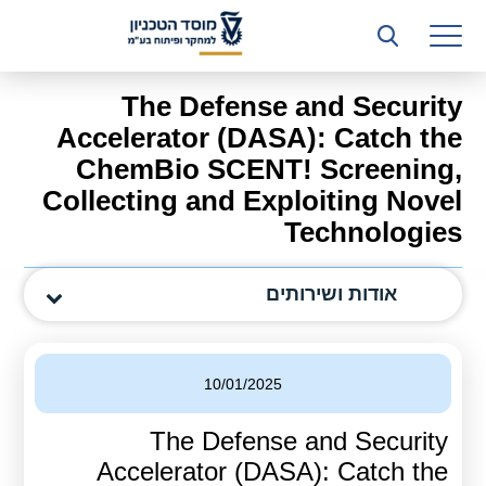
רשות המחקר
היחידה העסקית (T3)
The Defense and Security
קשרי תעשייה
Accelerator (DASA): Catch the
ChemBio SCENT! Screening,
ביה”ס ללימודי המשך
Collecting and Exploiting Novel
המכון הישראלי לטכנולוגיות ייצור חומרים
Technologies
משאבי אנוש
אודות ושירותים
כספים וכלכלה
המחלקה המשפטית
10/01/2025
מחלקת תפעול
The Defense and Security
לוח משרות
Accelerator (DASA): Catch the