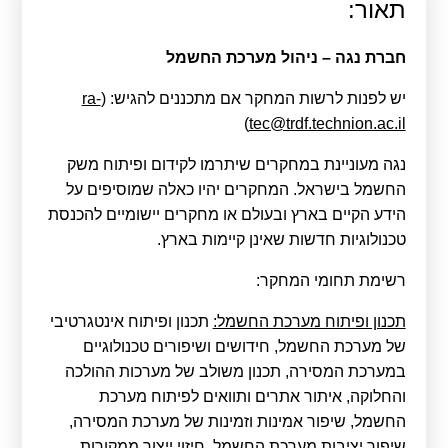
תאור:
קולות קוראים
אודות ושירותים
חברת נגה – ניהול מערכת החשמל
יש לפנות לרשות המחקר אם מתכננים להגיש: (
ra-
English
)
tec@trdf.technion.ac.il
נגה מעוניינת במחקרים שיתרמו לקידום ופיתוח משק
החשמל בישראל. המחקרים יהיו כאלה שמוסיפים על
הידע הקיים בארץ ובעולם או מחקרים יישומיים להכנסת
טכנולוגיות חדשות שאינן קיימות בארץ.
רשימת תחומי המחקר:
תכנון ופיתוח מערכת החשמל:
תכנון ופיתוח אינטגרטיבי
של מערכת החשמל, חידושים ושיפורים טכנולוגיים
במערכת המסירה, תכנון משולב של מערכות ההולכה
והחלוקה, איתור אתרים ותוואים לפיתוח מערכת
החשמל, שיפור אמינות וזמינות של מערכת המסירה,
שיפור יציבות מערכת החשמל, חיזוי ייצור ממקורות