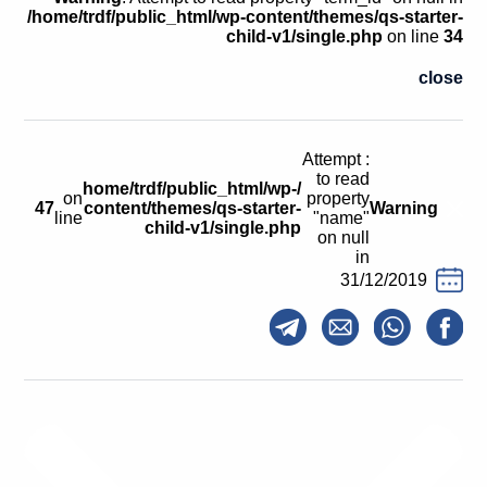
קולות קוראים
/home/trdf/public_html/wp-content/themes/qs-starter-
child-v1/single.php
on line
34
אודות ושירותים
close
English
: Attempt
to read
/home/trdf/public_html/wp-
on
property
47
content/themes/qs-starter-
Warning
line
"name"
child-v1/single.php
on null
in
31/12/2019