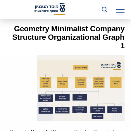
רשות המחקר
היחידה העסקית (T3)
Geometry Minimalist Company
קשרי תעשייה
Structure Organizational Graph
1
ביה”ס ללימודי המשך
המכון הישראלי לטכנולוגיות ייצור חומרים
משאבי אנוש
כספים וכלכלה
המחלקה המשפטית
מחלקת תפעול
לוח משרות