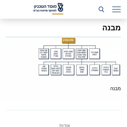
רשות המחקר
היחידה העסקית (T3)
מבנה
קשרי תעשייה
ביה”ס ללימודי המשך
המכון הישראלי לטכנולוגיות ייצור חומרים
משאבי אנוש
כספים וכלכלה
מבנה
המחלקה המשפטית
מחלקת תפעול
לוח משרות
אודות